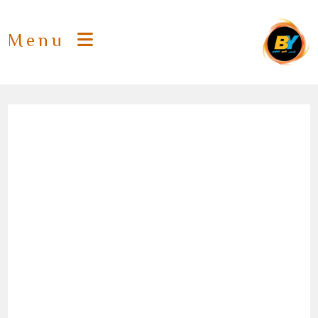
Ski
t
Menu
conten