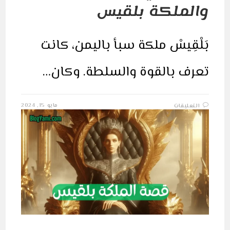
والملكة بلقيس
بَلْقِيسْ ملكة سبأ باليمن، كانت
تعرف بالقوة والسلطة. وكان…
على
مايو 15, 2024
التعليقات
قصة
نبي
الله
سليمان
والملكة
بلقيس
مغلقة