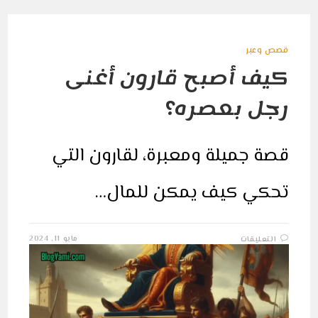
قصص وعبر
كيف أصبح قارون أغنى
رجل بعصره؟
قصة جميلة ومعبرة، لقارون التي
تحكي كيف يمكن للمال…
على
مايو 11, 2024
التعليقات
كيف
أصبح
قارون
أغنى
رجل
بعصره؟
مغلقة