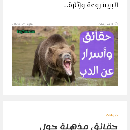
البرية روعة وإثارة…
على
مايو 23, 2024
التعليقات
حقائق
حول
الدببة:
ما
لا
تعرفه
حول
الدب
مغلقة
حيوانات
حقائق مذهلة حول