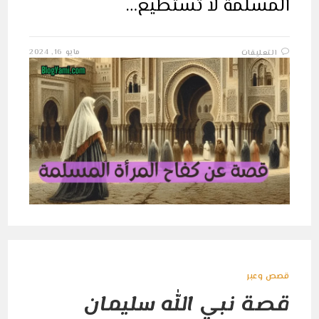
المسلمة لا تستطيع…
على
مايو 16, 2024
التعليقات
فاطمة
بنت
محمد
الفهرية:
أول
جامعة
بالعالم
مغلقة
قصص وعبر
قصة نبي الله سليمان