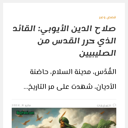
قصص وعبر
صلاح الدين الأيوبي: القائد
الذي حرر القدس من
الصليبيين
القُدْس، مدينة السلام، حاضنة
الأديان، شهدت على مر التاريخ…
على
مايو 8, 2024
التعليقات
صلاح
الدين
الأيوبي:
القائد
الذي
حرر