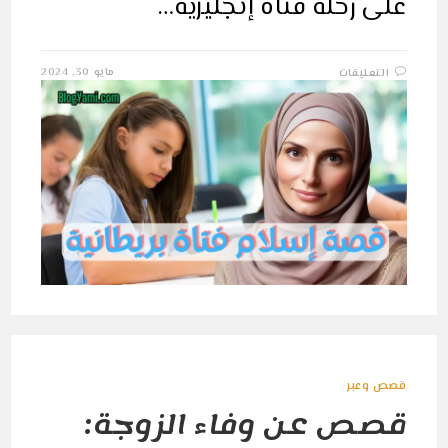
على رحلة فتاة إنجليزية…
على
مايو 30, 2024
التعليقات
رحلتي
إلى
الإسلام:
قصة
فتاة
إنجليزية
وجدت
النور
في
مصر
مغلقة
قصص وعبر
قصص عن وفاء الزوجة: