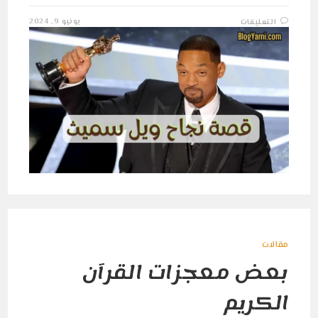
على
يونيو 9, 2024
التعليقات
قصة
نجاح
الممثل
الأمريكي
ويل
سميث
مغلقة
مقالات
بعض معجزات القرآن
الكريم