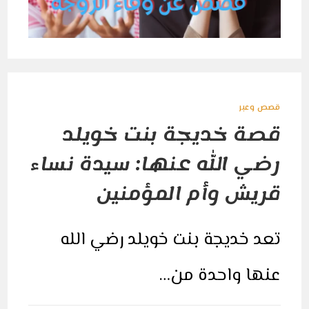
النهاية
مغلقة
قصص وعبر
قصة خديجة بنت خويلد
رضي الله عنها: سيدة نساء
قريش وأم المؤمنين
تعد خديجة بنت خويلد رضي الله
عنها واحدة من…