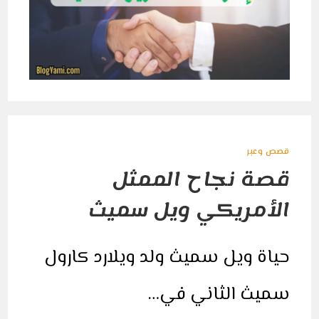
قصص وعبر
قصة نجاح الممثل
الأمريكي ويل سميث
حياة ويل سميث ولد ويلارد كارول
سميث الثاني في…