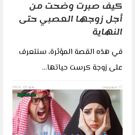
كيف صبرت وضحت من
أجل زوجها العصبي حتى
النهاية
في هذه القصة المؤثرة، سنتعرف
على زوجة كرست حياتها…
على
مايو 29, 2024
التعليقات
قصص
عن
وفاء
الزوجة:
كيف
صبرت
وضحت
من
أجل
زوجها
العصبي
حتى