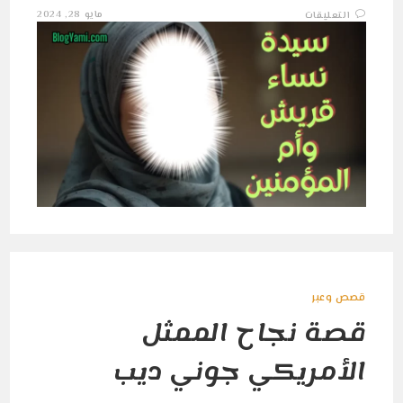
على
مايو 28, 2024
التعليقات
قصة
خديجة
بنت
خويلد
رضي
الله
عنها:
سيدة
نساء
قريش
وأم
المؤمنين
مغلقة
قصص وعبر
قصة نجاح الممثل
الأمريكي جوني ديب