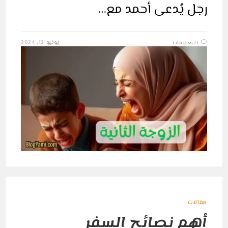
رجل يُدعى أحمد مع…
على
يونيو 12, 2024
التعليقات
قصة
الزوجة
الثانية:
قصة
عن
الغدر
وانعدام
الرحمة
مغلقة
مقالات
أهم نصائح السفر