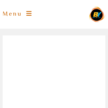
Ski
t
Menu
conten