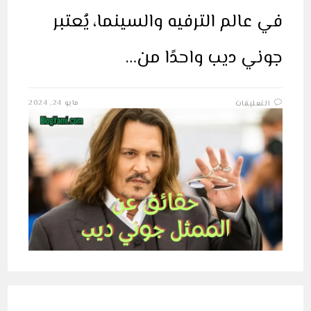
في عالم الترفيه والسينما، يُعتبر
جوني ديب واحدًا من…
على
مايو 24, 2024
التعليقات
قصة
نجاح
الممثل
الأمريكي
جوني
ديب
مغلقة