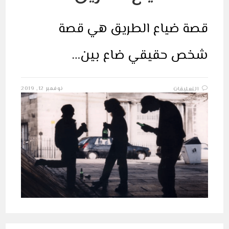
قصة ضياع الطريق هي قصة
شخص حقيقي ضاع بين…
على
نوفمبر 12, 2019
التعليقات
قصة
ضياع
الطريق
مغلقة