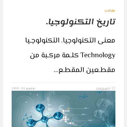
مقالات
تاريخ التكنولوجيا.
معنى التكنولوجيا. التكنولوجـيا
Technology كلـمة مركـبة من
مقطـعين المقطـع…
على
نوفمبر 24, 2019
التعليقات
تاريخ
التكنولوجيا.
مغلقة