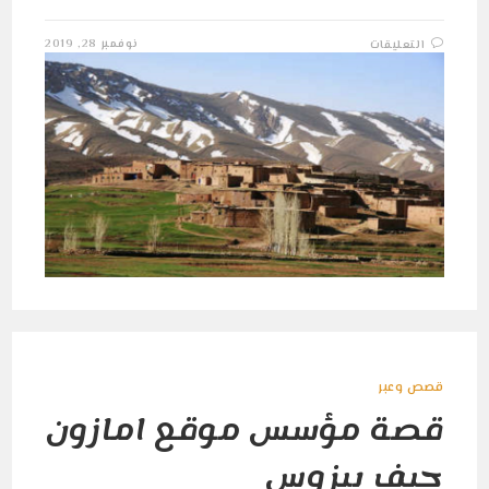
على
نوفمبر 28, 2019
التعليقات
قصة
العشق
المنسية
مغلقة
قصص وعبر
قصة مؤسس موقع امازون
جيف بيزوس