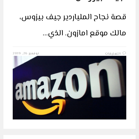
قصة نجاح الملياردير جيف بيزوس،
مالك موقع امازون. الذي…
على
نوفمبر 26, 2019
التعليقات
قصة
مؤسس
موقع
امازون
جيف
بيزوس
مغلقة