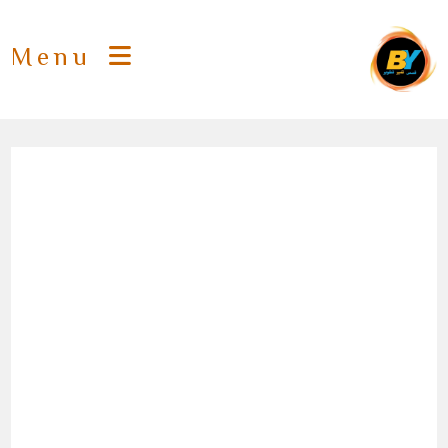
Ski
t
Menu
conten