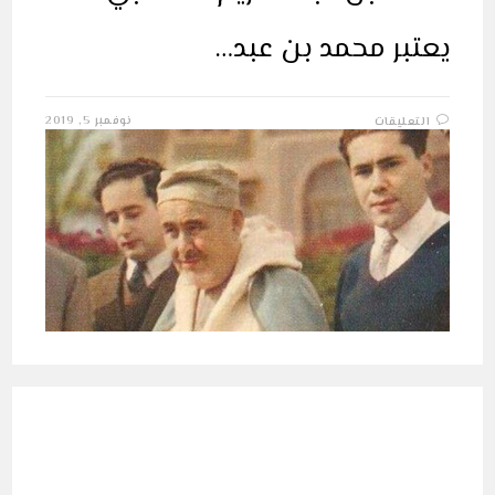
يعتبر محمد بن عبد…
على
نوفمبر 5, 2019
التعليقات
أسد
الريف:
عبد
الكريم
الخطابي
مغلقة