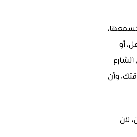
 تسمعها،
، أو
الشارع
قتك، وأن
، لأن