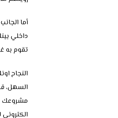
أما الجانب
داخلي بينك
تقوم به غ
النجاح اونل
السهل، قد
مشروعك جا
الكتروني ل