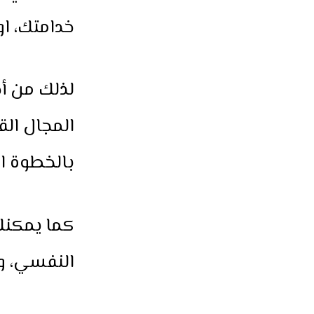
خدامتك، ا
لذلك من أج
المجال الق
بالخطوة الت
كما يمكنك 
النفسي، وز