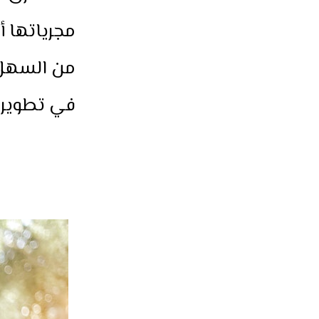
مجرياتها 
من السهل 
في تطويره