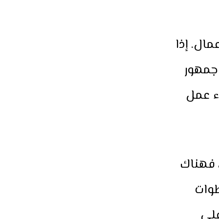
مال. إذا
 جمهور
ء عمل
، فهناك
طوات
على