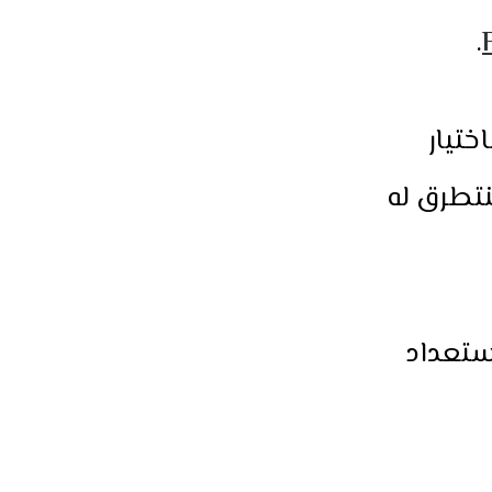
.
ختيار
نتطرق له
ستعداد