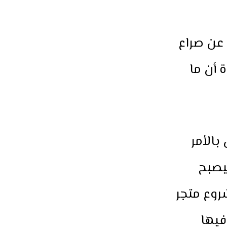
 عن صراع
 أن ما
بالأمر
يصبح
روع متجر
فيها