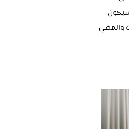
فسيكون
ت والمضي