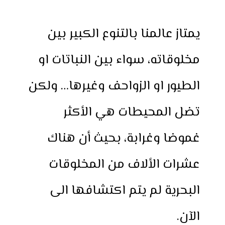
h
e
h
i
w
a
a
s
a
n
i
c
يمتاز عالمنا بالتنوع الكبير بين
r
s
t
t
t
e
e
e
s
e
t
b
مخلوقاته، سواء بين النباتات او
n
A
r
e
o
g
p
e
r
o
الطيور او الزواحف وغيرها… ولكن
e
p
s
k
r
t
تضل المحيطات هي الأكثر
غموضا وغرابة، بحيث أن هناك
عشرات الألاف من المخلوقات
البحرية لم يتم اكتشافها الى
الآن.