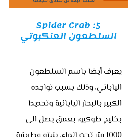
قطط أليفة لن تصدق حجمها
Spider Crab
5:
السلطعون العنكبوتي
يعرف أيضا باسم السلطعون
الياباني، وذلك بسبب تواجده
الكبير بالبحار اليابانية وتحديدا
بخليج طوكيو، بعمق يصل الى
1000 متر تحت الماء. بنيته وطريقة