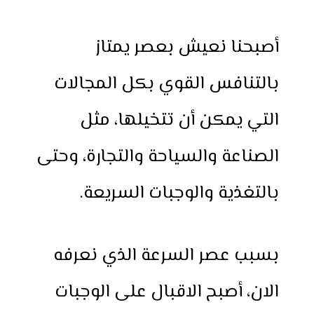
h
e
h
i
w
a
a
s
a
n
i
c
أصبحنا نعيش بعصر يمتاز
r
s
t
t
t
e
e
e
s
e
t
b
بالتنافس القوي بكل المجالات
n
A
r
e
o
g
p
e
r
o
التي يمكن أن تتخيلها، مثل
e
p
s
k
r
t
الصناعة والسياحة والتجارة، وحتى
بالتغذية والوجبات السريعة.
بسبب عصر السرعة الذي نعرفه
الان، أصبح الاقبال على الوجبات