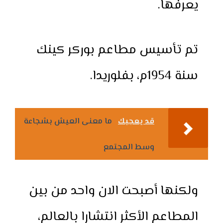
يعرفها.
تم تأسيس مطاعم بوركر كينك
سنة 1954م، بفلوريدا.
قد يعجبك
ما معنى العيش بشجاعة
وسط المجتمع
ولكنها أصبحت الان واحد من بين
المطاعم الأكثر انتشارا بالعالم،