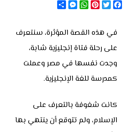
S
M
W
P
T
F
h
e
h
i
w
a
a
s
a
n
i
c
في هذه القصة المؤثرة، سنتعرف
r
s
t
t
t
e
e
e
s
e
t
b
على رحلة فتاة إنجليزية شابة،
n
A
r
e
o
g
p
e
r
o
وجدت نفسها في مصر وعملت
e
p
s
k
r
t
كمدرسة للغة الإنجليزية.
كانت شغوفة بالتعرف على
الإسلام، ولم تتوقع أن ينتهي بها