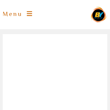
Ski
t
Menu
conten