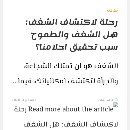
مقالات
رحلة لاكتشاف الشغف:
هل الشغف والطموح
سبب تحقيق احلامنا؟
الشغف هو ان تمتلك الشجاعة،
والجرأة لتكتشف امكانياتك، فيما…
على
ديسمبر 4, 2020
التعليقات
رحلة
لاكتشاف
الشغف:
هل
الشغف
والطموح
سبب