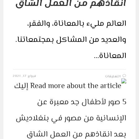
انقاذهم من العمل الشاق
العالم مليء بالمعاناة، والفقر،
والعديد من المشاكل بمجتمعاتنا.
المعاناة…
على
فبراير 17, 2021
التعليقات
إليك
5
صور
لأطفال
جد
معبرة
عن
الإنسانية
من
مصور
في
بنغلاديش
بعد
انقاذهم
من