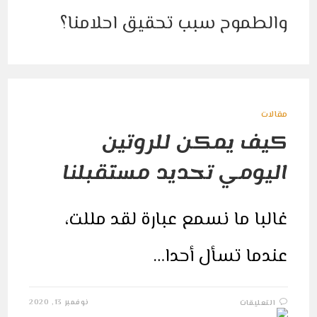
تحقيق
احلامنا؟
مغلقة
مقالات
كيف يمكن للروتين
اليومي تحديد مستقبلنا
غالبا ما نسمع عبارة لقد مللت،
عندما تسأل أحدا…
على
نوفمبر 13, 2020
التعليقات
كيف