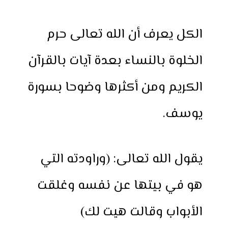
h
e
h
i
w
a
a
s
a
n
i
c
الكل يعرف أن الله تعالى حرم
r
s
t
t
t
e
e
e
s
e
t
b
الخلوة بالنساء بعدة آيات بالقرآن
n
A
r
e
o
g
p
e
r
o
الكريم ومن أكثرها وضوحا بسورة
e
p
s
k
r
t
يوسف.
يقول الله تعالى: (وراودته التي
هو في بيتها عن نفسه وغلقت
الأبواب وقالت هيت لك)