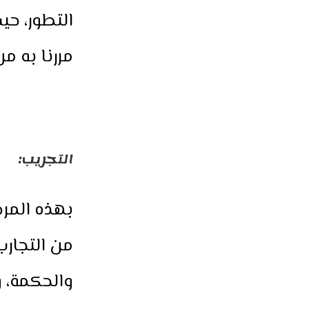
التطور، حي
مررنا به م
التجريب
:
بهذه المرح
من التجارب
والحكمة، 