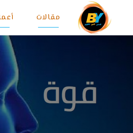
Ski
t
مقالات
أعما
conten