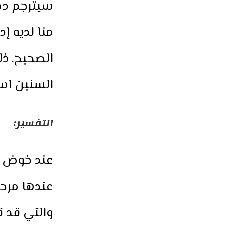
سيترجم دما
منا لديه إ
الصحيح. ذل
السنين اس
التفسير
:
عند خوض دم
عندها مرحل
والتي قد 