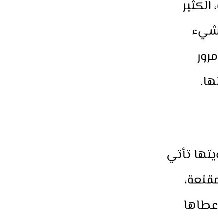
الكثير
لشيء
رور
ا.
يتها تأتي
مقنعة،
عطاها