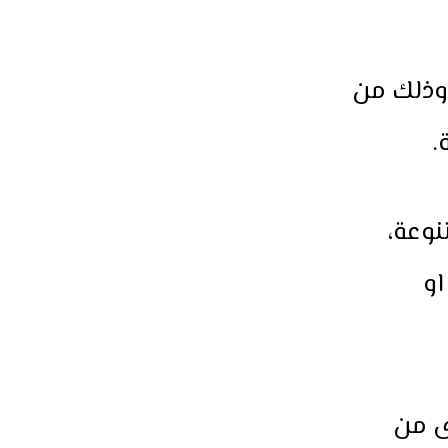
 وذلك من
.
نوعة،
او
ى من