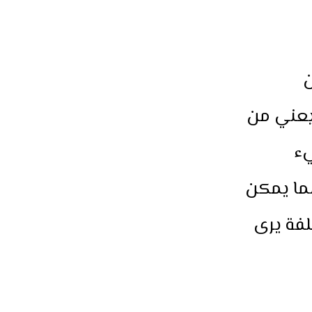
ن
 يعني من
يء
نما يمكن
لفة يرى