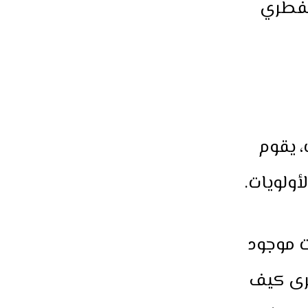
الفطري
، يقوم
ولويات.
ت موجود
رى كيف