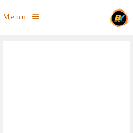
Ski
t
Menu
conten