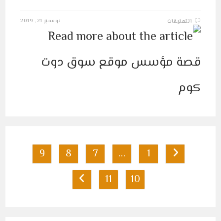
على
نوفمبر 21, 2019
التعليقات
قصة
مؤسس
موقع
سوق
دوت
كوم
مغلقة
9
8
7
…
1
Go to the previous page
11
10
Go to the next page