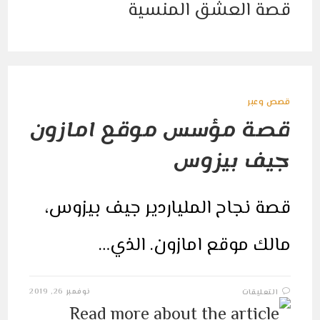
قصص وعبر
قصة مؤسس موقع امازون
جيف بيزوس
قصة نجاح الملياردير جيف بيزوس،
مالك موقع امازون. الذي…
على
نوفمبر 26, 2019
التعليقات
قصة
مؤسس
موقع