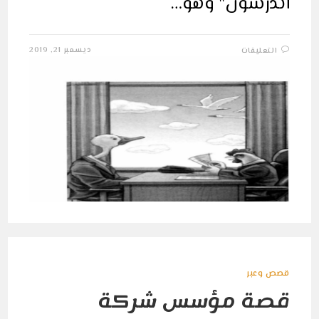
أندرسون" وهو…
على
ديسمبر 21, 2019
التعليقات
قصة
البط
الذميم
البشع
مغلقة
قصص وعبر
قصة مؤسس شركة