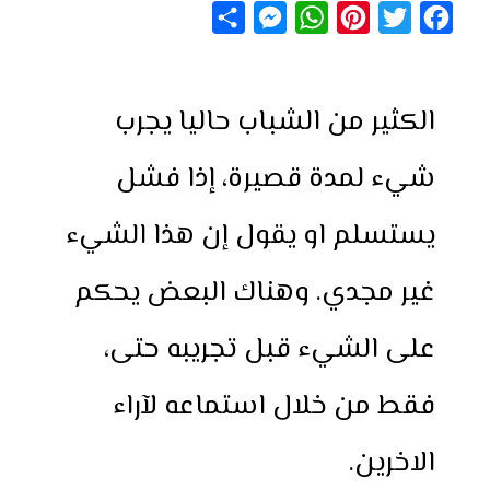
S
M
W
P
T
F
h
e
h
i
w
a
a
s
a
n
i
c
الكثير من الشباب حاليا يجرب
r
s
t
t
t
e
e
e
s
e
t
b
شيء لمدة قصيرة، إذا فشل
n
A
r
e
o
g
p
e
r
o
يستسلم او يقول إن هذا الشيء
e
p
s
k
r
t
غير مجدي. وهناك البعض يحكم
على الشيء قبل تجريبه حتى،
فقط من خلال استماعه لآراء
الاخرين.