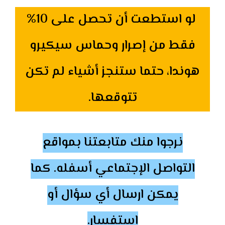
لو استطعت أن تحصل على 10%
فقط من إصرار وحماس سيكيرو
هوندا، حتما ستنجز أشياء لم تكن
تتوقعها.
نرجوا منك متابعتنا بمواقع
التواصل الإجتماعي أسفله. كما
يمكن ارسال أي سؤال أو
استفسار.