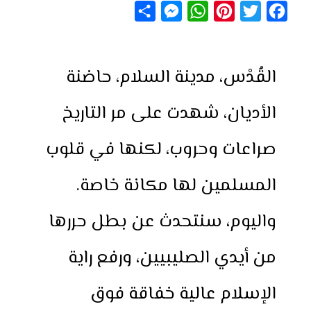
S
M
W
P
T
F
h
e
h
i
w
a
a
s
a
n
i
c
القُدْس، مدينة السلام، حاضنة
r
s
t
t
t
e
e
e
s
e
t
b
الأديان، شهدت على مر التاريخ
n
A
r
e
o
g
p
e
r
o
صراعات وحروب، لكنها في قلوب
e
p
s
k
r
t
المسلمين لها مكانة خاصة.
واليوم، سنتحدث عن بطل حررها
من أيدي الصليبيين، ورفع راية
الإسلام عالية خفاقة فوق