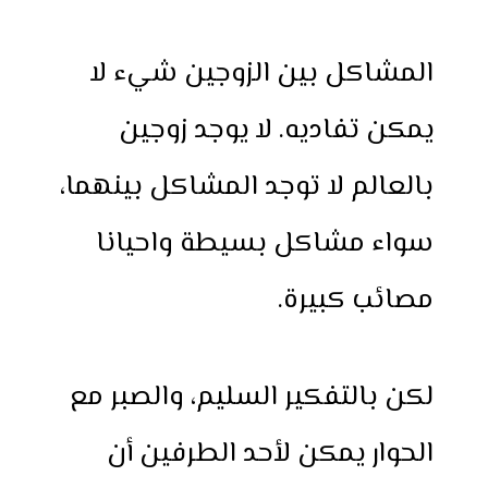
h
e
h
i
w
a
a
s
a
n
i
c
المشاكل بين الزوجين شيء لا
r
s
t
t
t
e
e
e
s
e
t
b
يمكن تفاديه. لا يوجد زوجين
n
A
r
e
o
g
p
e
r
o
بالعالم لا توجد المشاكل بينهما،
e
p
s
k
r
t
سواء مشاكل بسيطة واحيانا
مصائب كبيرة.
لكن بالتفكير السليم، والصبر مع
الحوار يمكن لأحد الطرفين أن