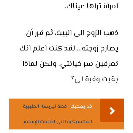
امرأة تراها عيناك.
ذهب الزوج الى البيت، ثم قرر أن
يصارح زوجته… لقد كنت اعلم انك
تعرفين سر خيانتي. ولكن لماذا
بقيت وفية لي؟
قد يعجبك
قصة تيريسا: الطبيبة
المكسيكية التي اعتنقت الإسلام