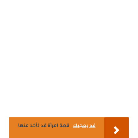
قد يعجبك
قصة امرأة قد تأخذ منها