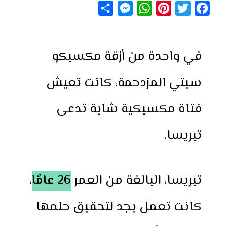
S
M
W
P
T
F
h
e
h
i
w
a
a
s
a
n
i
c
في واحدة من أزقة مكسيكو
r
s
t
t
t
e
e
e
s
e
t
b
سيتي المزدحمة، كانت تعيش
n
A
r
e
o
g
p
e
r
o
فتاة مكسيكية شابة تدعى
e
p
s
k
r
t
تيريسا.
تيريسا، البالغة من العمر
26 عامًا
،
كانت تعمل بجد لتحقيق حلمها