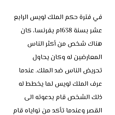
h
e
h
i
w
a
a
s
a
n
i
c
في فترة حكم الملك لويس الرابع
r
s
t
t
t
e
e
e
s
e
t
b
عشر بسنة 1638م بفرنسا، كان
n
A
r
e
o
g
p
e
r
o
هناك شخص من أكثر الناس
e
p
s
k
r
t
المعارضين له وكان يحاول
تحريض الناس ضد الملك. عندما
عرف الملك لويس لما يخطط له
ذلك الشخص قام بدعوته الى
القصر وعندما تأكد من نواياه قام