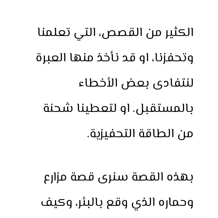
h
e
h
i
w
a
a
s
a
n
i
c
الكثير من القصص، التي تعلمنا
r
s
t
t
t
e
e
e
s
e
t
b
وتحفزنا، او قد نأخذ منها العبرة
n
A
r
e
o
g
p
e
r
o
لنتفادى بعض الأخطاء
e
p
s
k
r
t
بالمستقبل. او لتعطينا شحنة
من الطاقة التحفيزية.
بهذه القصة سنرى قصة مزارع
وحماره الذي وقع بالبئر، وكيف