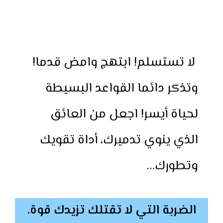
لا تستسلم! ابتهج وامض قدما!
وتذكر دائما القواعد البسيطة
لحياة أيسر! اجعل من العائق
الذي ينوي تدميرك، أداة تقويك
وتطورك…
الضربة التي لا تقتلك تزيدك قوة.