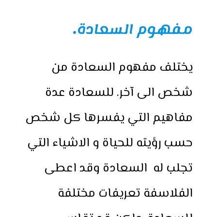
h
e
h
i
w
a
a
s
a
n
i
c
مفهوم السعادة
.
r
s
t
t
t
e
e
e
s
e
t
b
n
A
r
e
o
يختلف مفهوم السعادة من
g
p
e
r
o
e
p
s
k
شخص الى آخر. للسعادة عدة
r
t
مفاهيم التي يفسرها كل شخص
حسب رؤيته للحياة و الاشياء التي
تجلب له السعادة وقد اعطى
الفلاسفة تعريفات مختلفة