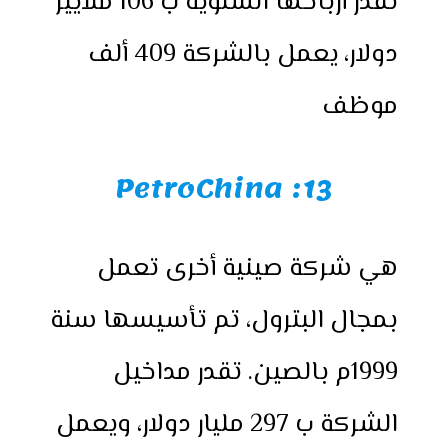
تقدر أرباحها السنوية ب 106 ملايير
دولار، يعمل بالشركة 409 ألف
موظف
13: PetroChina
هي شركة صينية أخرى تعمل
بمجال البترول، تم تأسيسها سنة
1999م بالصين. تقدر مداخيل
الشركة ب 297 مليار دولار، ويعمل