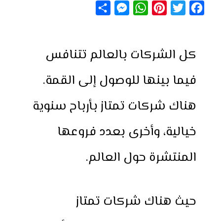
S
M
W
P
T
F
h
e
h
i
w
a
a
s
a
n
i
c
كل الشركات بالعالم تتنافس
r
s
t
t
t
e
e
e
s
e
t
b
فيما بينها للوصول إلى القمة.
n
A
r
e
o
g
p
e
r
o
هناك شركات تمتاز بأرباح سنوية
e
p
s
k
r
t
خيالية، وأخرى بعدد فروعها
المنتشرة حول العالم.
حيث هناك شركات تمتاز