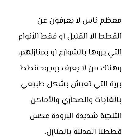
h
e
h
i
w
a
a
s
a
n
i
c
معظم ناس لا يعرفون عن
r
s
t
t
t
e
e
e
s
e
t
b
القطط الا القليل او فقط الأنواع
n
A
r
e
o
g
p
e
r
o
التي يروها بالشوارع او بمنازلهم،
e
p
s
k
r
t
وهناك من لا يعرف بوجود قطط
برية التي تعيش بشكل طبيعي
بالغابات والصحاري والأماكن
الثلجية شديدة البرودة عكس
قططنا المدللة بالمنازل.