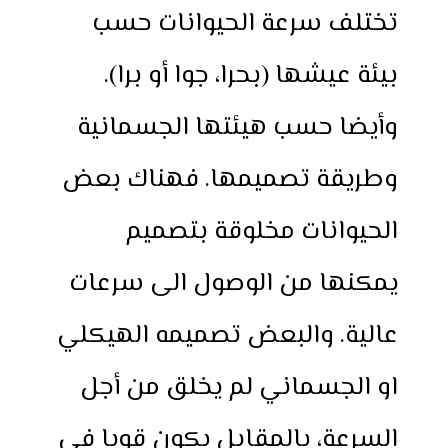
تختلف سرعة الحيوانات حسب
r
s
t
t
t
e
e
e
s
e
t
b
بيئة عيشها (بحرا، جوا أو برا).
n
A
r
e
o
g
p
e
r
o
وأيضا حسب هيئتها الجسمانية
e
p
s
k
r
t
وطريقة تصميمها. فهناك بعض
الحيوانات مخلوقة بتصميم
يمكنها من الوصول الى سرعات
عالية. والبعض تصميمه الهيكلي
او الجسماني لم يخلق من أجل
السرعة، بالمقابل يكون قويا في